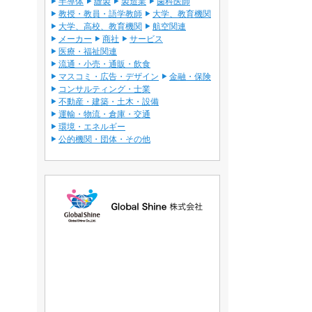
半導体
縫製
製造業
歯科医師
教授・教員・語学教師
大学、教育機関
大学、高校、教育機関
航空関連
メーカー
商社
サービス
医療・福祉関連
流通・小売・通販・飲食
マスコミ・広告・デザイン
金融・保険
コンサルティング・士業
不動産・建築・土木・設備
運輸・物流・倉庫・交通
環境・エネルギー
公的機関・団体・その他