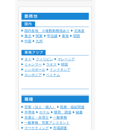
国内各地 ※複数勤務地あり
北海道
東北
関東
甲信越
東海
関西
中国
九州
タイ
フィリピン
マレーシア
ミャンマー
ラオス
韓国
シンガポール
インドネシア
カンボジア
ベトナム
営業（法人・個人）
医療・福祉関連
半導体
ホテル
購買、調達
秘書
弁護士・弁理士
一般事務
一般事務、営業アシスタント
マーケティング
市場調査