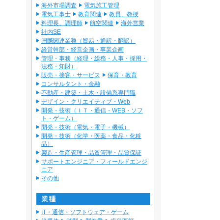
海外市場調査
電気施工管理
電気工事士
教育関連
教員、教授
料理長、調理師
航空関連
海外営業
社内SE
国際関連業務（貿易・通訳・翻訳）
経営幹部・経営企画・事業企画
管理・事務（経理・総務・人事・採用・
法務・知財）
販売・接客・サービス
保育・教育
コンサルタント・金融
不動産・建築・土木・設備系専門職
デザイン・クリエイティブ・Web
開発・技術（ＩＴ・通信・WEB・ソフ
ト・ゲーム）
開発・技術（電気・電子・機械）
開発・技術（化学・医薬・食品・化粧
品）
製造・生産管理・品質管理・品質保証
サポートエンジニア・フィールドエンジ
ニア
その他
IT・通信・ソフトウェア・ゲーム