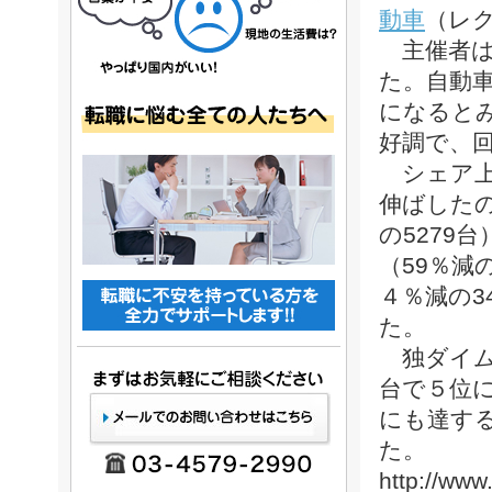
動車
（レク
主催者は
た。自動車
になると
好調で、
シェア上
伸ばしたの
の5279台
（59％減
４％減の3
た。
独ダイムラ
台で５位
にも達す
た。
http://ww