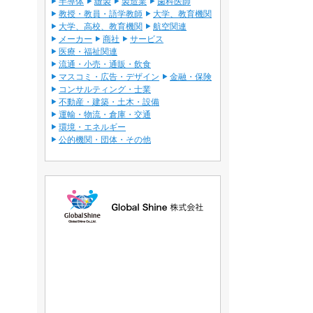
半導体
縫製
製造業
歯科医師
教授・教員・語学教師
大学、教育機関
大学、高校、教育機関
航空関連
メーカー
商社
サービス
医療・福祉関連
流通・小売・通販・飲食
マスコミ・広告・デザイン
金融・保険
コンサルティング・士業
不動産・建築・土木・設備
運輸・物流・倉庫・交通
環境・エネルギー
公的機関・団体・その他