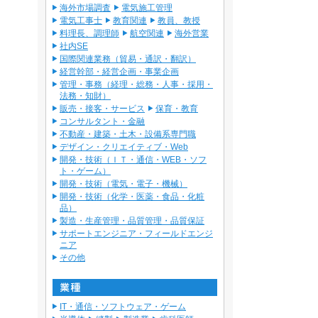
海外市場調査
電気施工管理
電気工事士
教育関連
教員、教授
料理長、調理師
航空関連
海外営業
社内SE
国際関連業務（貿易・通訳・翻訳）
経営幹部・経営企画・事業企画
管理・事務（経理・総務・人事・採用・
法務・知財）
販売・接客・サービス
保育・教育
コンサルタント・金融
不動産・建築・土木・設備系専門職
デザイン・クリエイティブ・Web
開発・技術（ＩＴ・通信・WEB・ソフ
ト・ゲーム）
開発・技術（電気・電子・機械）
開発・技術（化学・医薬・食品・化粧
品）
製造・生産管理・品質管理・品質保証
サポートエンジニア・フィールドエンジ
ニア
その他
IT・通信・ソフトウェア・ゲーム