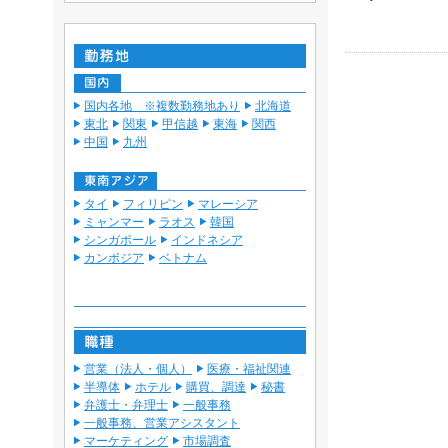
国内各地 ※複数勤務地あり
北海道
東北
関東
甲信越
東海
関西
中国
九州
タイ
フィリピン
マレーシア
ミャンマー
ラオス
韓国
シンガポール
インドネシア
カンボジア
ベトナム
営業（法人・個人）
医療・福祉関連
半導体
ホテル
購買、調達
秘書
弁護士・弁理士
一般事務
一般事務、営業アシスタント
マーケティング
市場調査