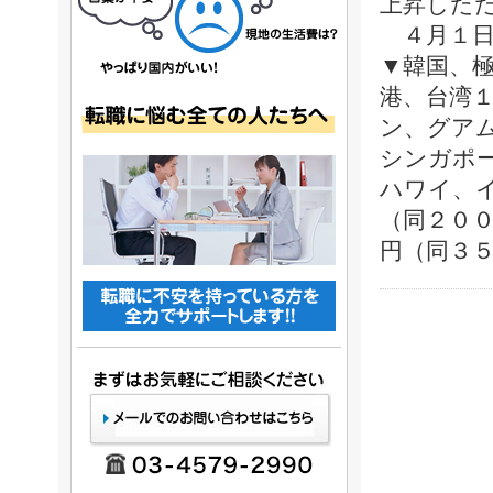
上昇した
４月１日
▼韓国、
港、台湾
ン、グア
シンガポ
ハワイ、
（同２０
円（同３