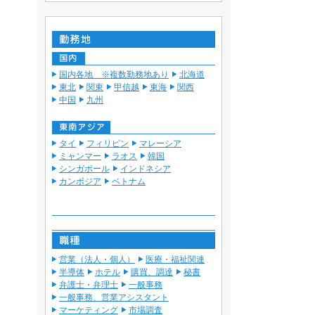
国内各地 ※複数勤務地あり
北海道
東北
関東
甲信越
東海
関西
中国
九州
タイ
フィリピン
マレーシア
ミャンマー
ラオス
韓国
シンガポール
インドネシア
カンボジア
ベトナム
営業（法人・個人）
医療・福祉関連
半導体
ホテル
購買、調達
秘書
弁護士・弁理士
一般事務
一般事務、営業アシスタント
マーケティング
市場調査