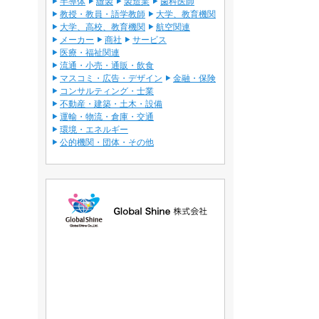
半導体
縫製
製造業
歯科医師
教授・教員・語学教師
大学、教育機関
大学、高校、教育機関
航空関連
メーカー
商社
サービス
医療・福祉関連
流通・小売・通販・飲食
マスコミ・広告・デザイン
金融・保険
コンサルティング・士業
不動産・建築・土木・設備
運輸・物流・倉庫・交通
環境・エネルギー
公的機関・団体・その他