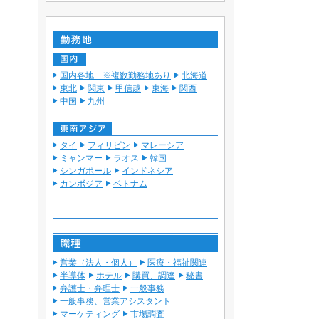
国内各地 ※複数勤務地あり
北海道
東北
関東
甲信越
東海
関西
中国
九州
タイ
フィリピン
マレーシア
ミャンマー
ラオス
韓国
シンガポール
インドネシア
カンボジア
ベトナム
営業（法人・個人）
医療・福祉関連
半導体
ホテル
購買、調達
秘書
弁護士・弁理士
一般事務
一般事務、営業アシスタント
マーケティング
市場調査