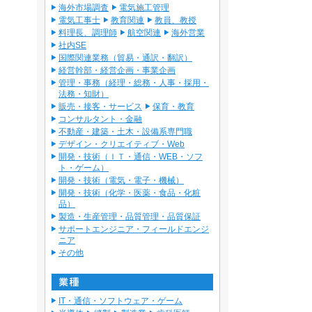
海外市場調査
電気施工管理
電気工事士
教育関連
教員、教授
料理長、調理師
航空関連
海外営業
社内SE
国際関連業務（貿易・通訳・翻訳）
経営幹部・経営企画・事業企画
管理・事務（経理・総務・人事・採用・
法務・知財）
販売・接客・サービス
保育・教育
コンサルタント・金融
不動産・建築・土木・設備系専門職
デザイン・クリエイティブ・Web
開発・技術（ＩＴ・通信・WEB・ソフ
ト・ゲーム）
開発・技術（電気・電子・機械）
開発・技術（化学・医薬・食品・化粧
品）
製造・生産管理・品質管理・品質保証
サポートエンジニア・フィールドエンジ
ニア
その他
IT・通信・ソフトウェア・ゲーム