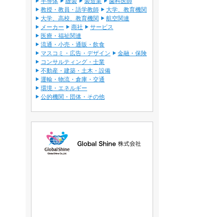
半導体
縫製
製造業
歯科医師
教授・教員・語学教師
大学、教育機関
大学、高校、教育機関
航空関連
メーカー
商社
サービス
医療・福祉関連
流通・小売・通販・飲食
マスコミ・広告・デザイン
金融・保険
コンサルティング・士業
不動産・建築・土木・設備
運輸・物流・倉庫・交通
環境・エネルギー
公的機関・団体・その他